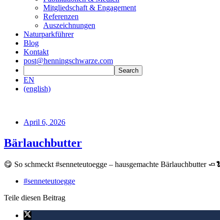
Mitgliedschaft & Engagement
Referenzen
Auszeichnungen
Naturparkführer
Blog
Kontakt
post@henningschwarze.com
EN
(english)
April 6, 2026
Bärlauchbutter
😋 So schmeckt #senneteutoegge – hausgemachte Bärlauchbutter 🧈
#senneteutoegge
Teile diesen Beitrag