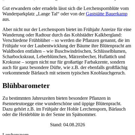
Gut erwandern oder erradeln lässt sich die Lerchenspornblüte vom
Wanderparkplatz „Lange Tal“ oder von der
Gaststätte Bauerkamp
aus.
Aber nicht nur der Lerchensporn bietet im Frühjahr Anreize für eine
Wanderung oder Radtour durch das Kohlstädter Kalkbergland:
Verschiedene Frühblüher – so werden die Pflanzen genannt, die im
Frühjahr vor der Laubentwicklung der Bäume ihre Blütenpracht am
Waldboden entfalten – wie Buschwindröschen, Schlüsselblumen,
Scharbockskraut, Leberblümchen, Märzenbecher, Huflattich und
Krokusse – sorgen nicht nur für großartige Farbakzente, sondern
auch für ganz besondere Düfte, wie z.B. der ebenfalls großflächig
vorkommende Bärlauch mit seinem typischen Knoblauchgeruch.
Blühbarometer
Zu bestimmten Jahreszeiten bieten besondere Pflanzen in
#senneteutoegge eine wunderschöne und üppige Blütenpracht.
Dazu gehört z.B. im Frühjahr der Hohle Lerchensporn, Bärlauch
oder die Heideblüte in der Senne im Spätsommer.
Stand: 04.08.2026
Lerchensporn