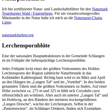
Ich bin zertifizierter Natur- und Landschaftsführer für den
Naturpark
Teutoburger Wald / Eggegebirge
. Für ein verantwortungsvolles
Miteinander in der Natur halte ich mich an die
Natursport-Charta
Lippe
.
naturparkfuehrer.org
Lerchenspornblüte
Eine der saisonalen Hauptattraktionen in der Gemeinde Schlangen
ist im Frühjahr die farbenprächtige Lerchenspornblüte.
Jedes Frühjahr lockt eines der größten Vorkommen des Hohlen
Lerchensporns der Region zahlreiche Naturfreunde in das
Kohlstädter Kalkbergland. Richtig bunt wird es im März und April
an den Hängen im „Langen Tal“ und im „Vorteltal“. In den beiden
genannten Tälern sind die größten Vorkommen zu finden. Auf einer
Höhe zwischen ca. 275 m und 325 m fühlt sich
Corydalis cava
offensichtlich am wohlsten. Aber auch im unteren „Langen Tal“ und
im Hohlweg, an den Rändern der meistens trockengefallenen
„Langen Dresche“, wächst der Lerchensporn. Selbst in der
„Pastorenwiese“, im Schlänger Ortskern, finden sich Exemplare.