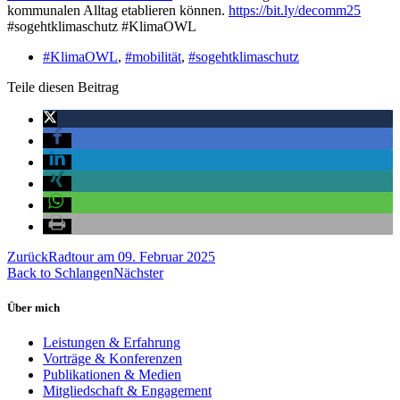
kommunalen Alltag etablieren können.
https://bit.ly/decomm25
#sogehtklimaschutz #KlimaOWL
#KlimaOWL
,
#mobilität
,
#sogehtklimaschutz
Teile diesen Beitrag
Zurück
Radtour am 09. Februar 2025
Back to Schlangen
Nächster
Über mich
Leistungen & Erfahrung
Vorträge & Konferenzen
Publikationen & Medien
Mitgliedschaft & Engagement