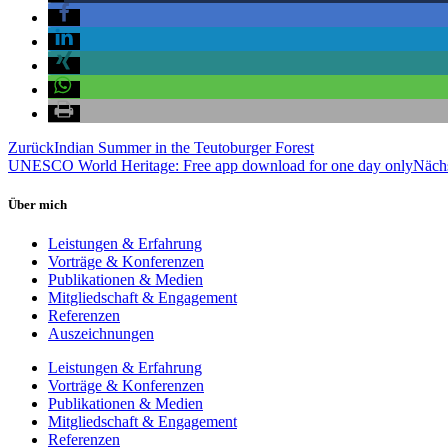
Zurück
Indian Summer in the Teutoburger Forest
UNESCO World Heritage: Free app download for one day only
Nächs
Über mich
Leistungen & Erfahrung
Vorträge & Konferenzen
Publikationen & Medien
Mitgliedschaft & Engagement
Referenzen
Auszeichnungen
Leistungen & Erfahrung
Vorträge & Konferenzen
Publikationen & Medien
Mitgliedschaft & Engagement
Referenzen