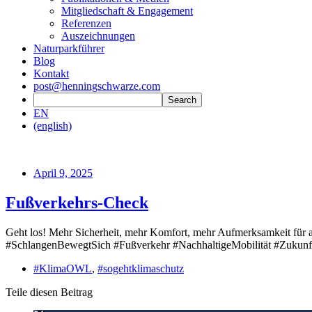
Mitgliedschaft & Engagement
Referenzen
Auszeichnungen
Naturparkführer
Blog
Kontakt
post@henningschwarze.com
EN
(english)
April 9, 2025
Fußverkehrs-Check
Geht los! Mehr Sicherheit, mehr Komfort, mehr Aufmerksamkeit für a
#SchlangenBewegtSich #Fußverkehr #NachhaltigeMobilität #Zukun
#KlimaOWL
,
#sogehtklimaschutz
Teile diesen Beitrag