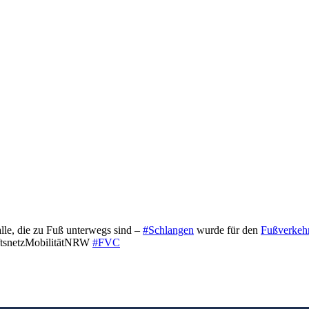
lle, die zu Fuß unterwegs sind –
#Schlangen
wurde für den
Fußverkeh
ftsnetzMobilitätNRW
#FVC