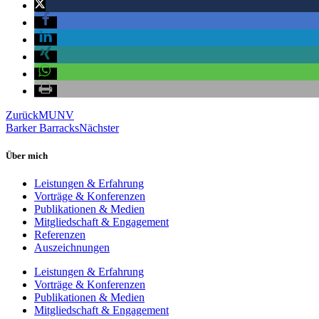
Zurück
MUNV
Barker Barracks
Nächster
Über mich
Leistungen & Erfahrung
Vorträge & Konferenzen
Publikationen & Medien
Mitgliedschaft & Engagement
Referenzen
Auszeichnungen
Leistungen & Erfahrung
Vorträge & Konferenzen
Publikationen & Medien
Mitgliedschaft & Engagement