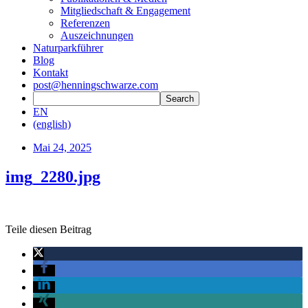
Mitgliedschaft & Engagement
Referenzen
Auszeichnungen
Naturparkführer
Blog
Kontakt
post@henningschwarze.com
EN
(english)
Mai 24, 2025
img_2280.jpg
Teile diesen Beitrag