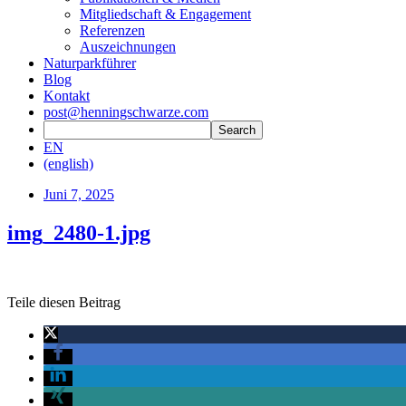
Mitgliedschaft & Engagement
Referenzen
Auszeichnungen
Naturparkführer
Blog
Kontakt
post@henningschwarze.com
EN
(english)
Juni 7, 2025
img_2480-1.jpg
Teile diesen Beitrag