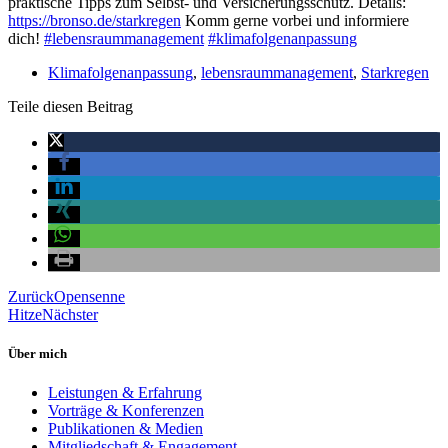
praktische Tipps zum Selbst- und Versicherungsschutz. Details:
https://bronso.de/starkregen
Komm gerne vorbei und informiere
dich!
#lebensraummanagement
#klimafolgenanpassung
Klimafolgenanpassung
,
lebensraummanagement
,
Starkregen
Teile diesen Beitrag
Zurück
Opensenne
Hitze
Nächster
Über mich
Leistungen & Erfahrung
Vorträge & Konferenzen
Publikationen & Medien
Mitgliedschaft & Engagement