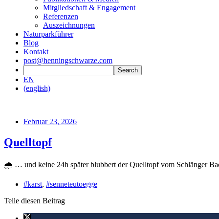
Mitgliedschaft & Engagement
Referenzen
Auszeichnungen
Naturparkführer
Blog
Kontakt
post@henningschwarze.com
EN
(english)
Februar 23, 2026
Quelltopf
🌧️ … und keine 24h später blubbert der Quelltopf vom Schlänger Ba
#karst
,
#senneteutoegge
Teile diesen Beitrag