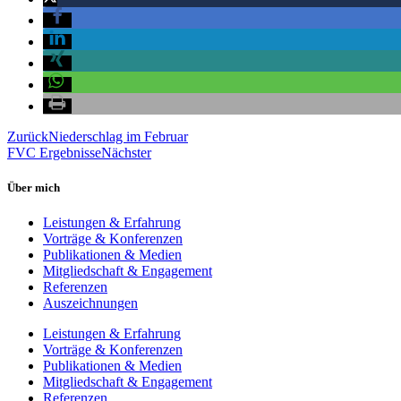
Zurück
Niederschlag im Februar
FVC Ergebnisse
Nächster
Über mich
Leistungen & Erfahrung
Vorträge & Konferenzen
Publikationen & Medien
Mitgliedschaft & Engagement
Referenzen
Auszeichnungen
Leistungen & Erfahrung
Vorträge & Konferenzen
Publikationen & Medien
Mitgliedschaft & Engagement
Referenzen