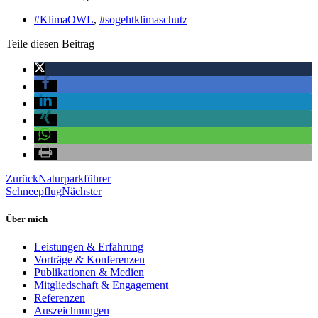
#KlimaOWL
,
#sogehtklimaschutz
Teile diesen Beitrag
Zurück
Naturparkführer
Schneepflug
Nächster
Über mich
Leistungen & Erfahrung
Vorträge & Konferenzen
Publikationen & Medien
Mitgliedschaft & Engagement
Referenzen
Auszeichnungen