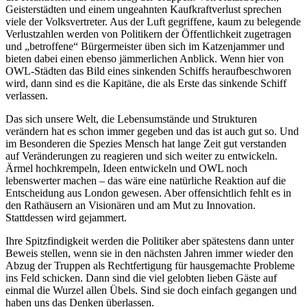
Geisterstädten und einem ungeahnten Kaufkraftverlust sprechen
viele der Volksvertreter. Aus der Luft gegriffene, kaum zu belegende
Verlustzahlen werden von Politikern der Öffentlichkeit zugetragen
und „betroffene“ Bürgermeister üben sich im Katzenjammer und
bieten dabei einen ebenso jämmerlichen Anblick. Wenn hier von
OWL-Städten das Bild eines sinkenden Schiffs heraufbeschworen
wird, dann sind es die Kapitäne, die als Erste das sinkende Schiff
verlassen.
Das sich unsere Welt, die Lebensumstände und Strukturen
verändern hat es schon immer gegeben und das ist auch gut so. Und
im Besonderen die Spezies Mensch hat lange Zeit gut verstanden
auf Veränderungen zu reagieren und sich weiter zu entwickeln.
Ärmel hochkrempeln, Ideen entwickeln und OWL noch
lebenswerter machen – das wäre eine natürliche Reaktion auf die
Entscheidung aus London gewesen. Aber offensichtlich fehlt es in
den Rathäusern an Visionären und am Mut zu Innovation.
Stattdessen wird gejammert.
Ihre Spitzfindigkeit werden die Politiker aber spätestens dann unter
Beweis stellen, wenn sie in den nächsten Jahren immer wieder den
Abzug der Truppen als Rechtfertigung für hausgemachte Probleme
ins Feld schicken. Dann sind die viel gelobten lieben Gäste auf
einmal die Wurzel allen Übels. Sind sie doch einfach gegangen und
haben uns das Denken überlassen.