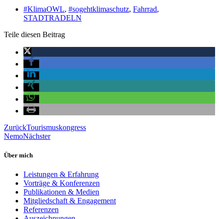
#KlimaOWL
,
#sogehtklimaschutz
,
Fahrrad
,
STADTRADELN
Teile diesen Beitrag
Zurück
Tourismuskongress
Nemo
Nächster
Über mich
Leistungen & Erfahrung
Vorträge & Konferenzen
Publikationen & Medien
Mitgliedschaft & Engagement
Referenzen
Auszeichnungen