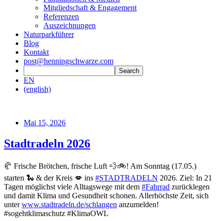
Mitgliedschaft & Engagement
Referenzen
Auszeichnungen
Naturparkführer
Blog
Kontakt
post@henningschwarze.com
EN
(english)
Mai 15, 2026
Stadtradeln 2026
🥐 Frische Brötchen, frische Luft 💨🚲! Am Sonntag (17.05.)
starten 🐍 & der Kreis 💋 ins
#STADTRADELN
2026. Ziel: In 21
Tagen möglichst viele Alltagswege mit dem
#Fahrrad
zurücklegen
und damit Klima und Gesundheit schonen. Allerhöchste Zeit, sich
unter
www.stadtradeln.de/schlangen
anzumelden!
#sogehtklimaschutz #KlimaOWL