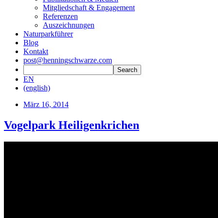
Mitgliedschaft & Engagement
Referenzen
Auszeichnungen
Naturparkführer
Blog
Kontakt
post@henningschwarze.com
EN
(english)
März 16, 2014
Vogelpark Heiligenkrichen