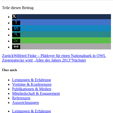
Teile diesen Beitrag
Zurück
Wilfried Finke – Plädoyer für einen Nationalpark in OWL
Ziegenstrecke wird „Allee des Jahres 2013“
Nächster
Über mich
Leistungen & Erfahrung
Vorträge & Konferenzen
Publikationen & Medien
Mitgliedschaft & Engagement
Referenzen
Auszeichnungen
Leistungen & Erfahrung