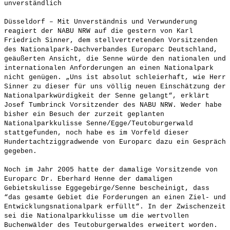
unverständlich
Düsseldorf – Mit Unverständnis und Verwunderung
reagiert der NABU NRW auf die gestern von Karl
Friedrich Sinner, dem stellvertretenden Vorsitzenden
des Nationalpark-Dachverbandes Europarc Deutschland,
geäußerten Ansicht, die Senne würde den nationalen und
internationalen Anforderungen an einen Nationalpark
nicht genügen. „Uns ist absolut schleierhaft, wie Herr
Sinner zu dieser für uns völlig neuen Einschätzung der
Nationalparkwürdigkeit der Senne gelangt“, erklärt
Josef Tumbrinck Vorsitzender des NABU NRW. Weder habe
bisher ein Besuch der zurzeit geplanten
Nationalparkkulisse Senne/Egge/Teutoburgerwald
stattgefunden, noch habe es im Vorfeld dieser
Hundertachtziggradwende von Europarc dazu ein Gespräch
gegeben.
Noch im Jahr 2005 hatte der damalige Vorsitzende von
Europarc Dr. Eberhard Henne der damaligen
Gebietskulisse Eggegebirge/Senne bescheinigt, dass
“das gesamte Gebiet die Forderungen an einen Ziel- und
Entwicklungsnationalpark erfüllt“. In der Zwischenzeit
sei die Nationalparkkulisse um die wertvollen
Buchenwälder des Teutoburgerwaldes erweitert worden.