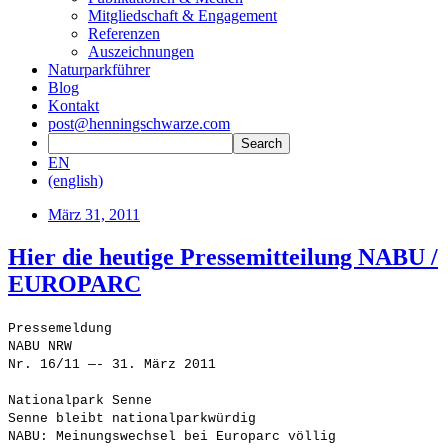
Mitgliedschaft & Engagement
Referenzen
Auszeichnungen
Naturparkführer
Blog
Kontakt
post@henningschwarze.com
EN
(english)
März 31, 2011
Hier die heutige Pressemitteilung NABU /
EUROPARC
Pressemeldung
NABU NRW
Nr. 16/11 —- 31. März 2011
Nationalpark Senne
Senne bleibt nationalparkwürdig
NABU: Meinungswechsel bei Europarc völlig