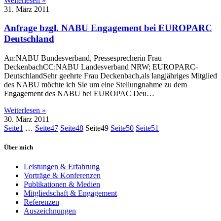
Weiterlesen »
31. März 2011
Anfrage bzgl. NABU Engagement bei EUROPARC
Deutschland
An:NABU Bundesverband, Pressesprecherin Frau
DeckenbachCC:NABU Landesverband NRW; EUROPARC-
DeutschlandSehr geehrte Frau Deckenbach,als langjähriges Mitglied
des NABU möchte ich Sie um eine Stellungnahme zu dem
Engagement des NABU bei EUROPAC Deu…
Weiterlesen »
30. März 2011
Seite
1
…
Seite
47
Seite
48
Seite
49
Seite
50
Seite
51
Über mich
Leistungen & Erfahrung
Vorträge & Konferenzen
Publikationen & Medien
Mitgliedschaft & Engagement
Referenzen
Auszeichnungen