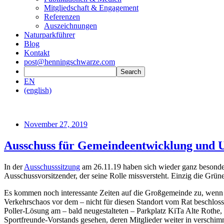
Mitgliedschaft & Engagement
Referenzen
Auszeichnungen
Naturparkführer
Blog
Kontakt
post@henningschwarze.com
EN
(english)
November 27, 2019
Ausschuss für Gemeindeentwicklung und U
In der
Ausschusssitzung
am 26.11.19 haben sich wieder ganz besonder
Ausschussvorsitzender, der seine Rolle missversteht. Einzig die Grü
Es kommen noch interessante Zeiten auf die Großgemeinde zu, wenn d
Verkehrschaos vor dem – nicht für diesen Standort vom Rat beschlos
Poller-Lösung am – bald neugestalteten – Parkplatz KiTa Alte Rothe, 
Sportfreunde-Vorstands gesehen, deren Mitglieder weiter in verschi