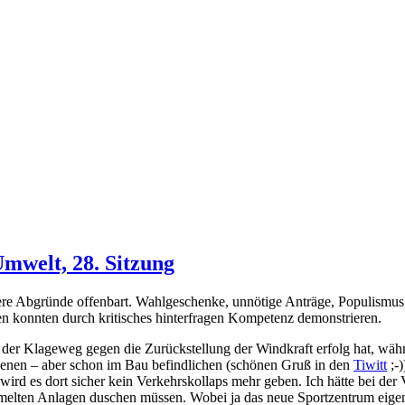
mwelt, 28. Sitzung
e Abgründe offenbart. Wahlgeschenke, unnötige Anträge, Populismus, 
nen konnten durch kritisches hinterfragen Kompetenz demonstrieren.
er Klageweg gegen die Zurückstellung der Windkraft erfolg hat, währ
senen – aber schon im Bau befindlichen (schönen Gruß in den
Tiwitt
;-)
wird es dort sicher kein Verkehrskollaps mehr geben. Ich hätte bei der
mmelten Anlagen duschen müssen. Wobei ja das neue Sportzentrum eigen