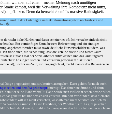
 können wir aber auf einer – meiner Meinung nach unnötigen –
Straße kämpft, weil die Verwaltung ihre Kompetenz nicht nutzt,
vi) anpflanzen. Denn da herrscht ebenfalls massive Ratlosigkeit.
rgründe sind in den Unterlagen im Ratsinformationssystem nachzulesen und
ehen 😉
dort sehr hohe Hürden und daran scheitert es oft. Ich verstehe einfach nicht,
fasst hat. Ein vernünftiger Zaun, bessere Beleuchtung und ein sinniges
ordnung angebracht werden muss sowie deutliche Hinweisschilder mit dem, was
l. Ich finde auch, die Verwaltung lässt die Vereine alleine und bietet kaum
zteres muss einfach mal der Sozialarbeiter aktiv werden und das Ordnungsamt
st einfachere Lösungen suchen und vor allem gemeinsam diskutieren.
geworden ist), Löcher im Zaun, etc. zugänglich ist, macht man es den Rabauken zu
mal Dinge pragmatisch und strukturiert anzugehen. Dazu gehört für mich auch,
rungsbecken und dem Wegekonzept
anfertigt. Das dauert ne Stunde und dann
en, damit er seine Pläne vorstellt. Dann würde man vielleicht sehen, was wirklich
m er das gekauft hat und was er sich vorstellt. Bin dort verwundert, dass niemand
sbesondere will ich nicht verstehen, weshalb man nicht wirklich sachlich mal
 Verkauf des Grundstücks in Oesterholz, der Windkraft, etc. Es gibt ja sicher
HF Schule dicht macht, bleibt in Schlangen aus den letzen Jahren nur noch ein