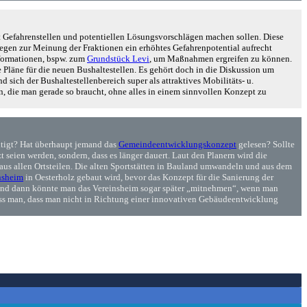
it Gefahrenstellen und potentiellen Lösungsvorschlägen machen sollen. Diese
gegen zur Meinung der Fraktionen ein erhöhtes Gefahrenpotential aufrecht
Informationen, bspw. zum
Grundstück Levi
, um Maßnahmen ergreifen zu können.
 Pläne für die neuen Bushaltestellen. Es gehört doch in die Diskussion um
ich der Bushaltestellenbereich super als attraktives Mobilitäts- u.
, die man gerade so braucht, ohne alles in einem sinnvollen Konzept zu
htigt? Hat überhaupt jemand das
Gemeindeentwicklungskonzept
gelesen? Sollte
 seien werden, sondern, dass es länger dauert. Laut den Planern wird die
aus allen Ortsteilen. Die alten Sportstätten in Bauland umwandeln und aus dem
nsheim
in Oesterholz gebaut wird, bevor das Konzept für die Sanierung der
und dann könnte man das Vereinsheim sogar später „mitnehmen“, wenn man
ss man, dass man nicht in Richtung einer innovativen Gebäudeentwicklung