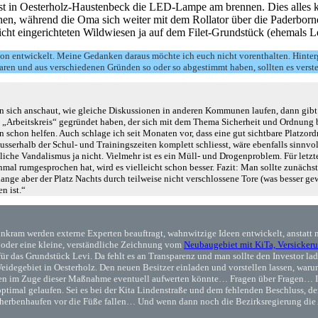
ndest in Oesterholz-Haustenbeck die LED-Lampe am brennen. Dies alles
während die Oma sich weiter mit dem Rollator über die Paderborner 
icht eingerichteten Wildwiesen ja auf dem Filet-Grundstück (ehemals Le
on entwickelt. Meine Gedanken daraus möchte ich euch nicht vorenthalten. Hinte
d waren und aus verschiedenen Gründen so oder so abgestimmt haben, sollten es verst
ich anschaut, wie gleiche Diskussionen in anderen Kommunen laufen, dann gibt es 
 „Arbeitskreis“ gegründet haben, der sich mit dem Thema Sicherheit und Ordnung be
en schon helfen. Auch schlage ich seit Monaten vor, dass eine gut sichtbare Platz
usserhalb der Schul- und Trainingszeiten komplett schliesst, wäre ebenfalls sinnvol
hliche Vandalismus ja nicht. Vielmehr ist es ein Müll- und Drogenproblem. Für let
nmal rumgesprochen hat, wird es vielleicht schon besser. Fazit: Man sollte zunäch
o lange aber der Platz Nachts durch teilweise nicht verschlossene Tore (was besser 
n ist.“
inkram werden externe Experten beauftragt, wahnwitzige Ideen entwickelt, anstatt 
, oder eine kleine, verständliche Zeichnung vom
Neubaugebiet mit KiTa, Versicke
 für das Grundstück Levi. Da fehlt es an Transparenz und man sollte den Investor lad
 Weidegebiet in Oesterholz. Den neuen Besitzer einladen und vorstellen lassen, waru
esen im Zuge dieser Maßnahme eventuell aufwerten könnte… Fragen über Fragen… In
optimal gelaufen. Sei es bei der Kita Lindenstraße und dem fehlenden Beschluss, dem
cherbenhaufen vor die Füße fallen… Und wenn dann noch die Bezirksregierung die A