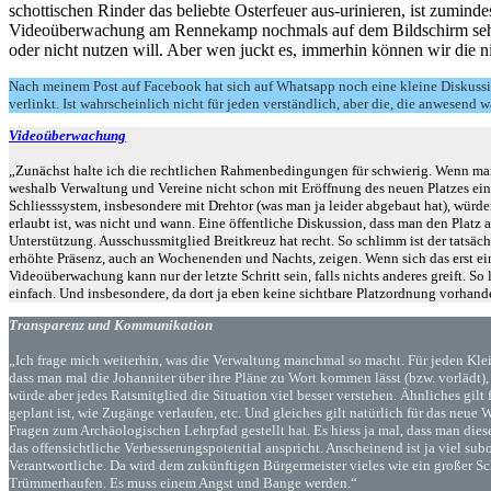
schottischen Rinder das beliebte Osterfeuer aus-urinieren, ist zumi
Videoüberwachung am Rennekamp nochmals auf dem Bildschirm sehen, 
oder nicht nutzen will. Aber wen juckt es, immerhin können wir die n
Nach meinem Post auf Facebook hat sich auf Whatsapp noch eine kleine Diskussi
verlinkt. Ist wahrscheinlich nicht für jeden verständlich, aber die, die anwesen
Videoüberwachung
„Zunächst halte ich die rechtlichen Rahmenbedingungen für schwierig. Wenn man s
weshalb Verwaltung und Vereine nicht schon mit Eröffnung des neuen Platzes ein
Schliesssystem, insbesondere mit Drehtor (was man ja leider abgebaut hat), würd
erlaubt ist, was nicht und wann. Eine öffentliche Diskussion, dass man den Platz a
Unterstützung. Ausschussmitglied Breitkreuz hat recht. So schlimm ist der tatsäc
erhöhte Präsenz, auch an Wochenenden und Nachts, zeigen. Wenn sich das erst ei
Videoüberwachung kann nur der letzte Schritt sein, falls nichts anderes greift. S
einfach. Und insbesondere, da dort ja eben keine sichtbare Platzordnung vorhande
Transparenz und Kommunikation
„Ich frage mich weiterhin, was die Verwaltung manchmal so macht. Für jeden Kle
dass man mal die Johanniter über ihre Pläne zu Wort kommen lässt (bzw. vorlädt)
würde aber jedes Ratsmitglied die Situation viel besser verstehen. Ähnliches gilt
geplant ist, wie Zugänge verlaufen, etc. Und gleiches gilt natürlich für das neue
Fragen zum Archäologischen Lehrpfad gestellt hat. Es hiess ja mal, dass man di
das offensichtliche Verbesserungspotential anspricht. Anscheinend ist ja viel sub
Verantwortliche. Da wird dem zukünftigen Bürgermeister vieles wie ein großer S
Trümmerhaufen. Es muss einem Angst und Bange werden.“