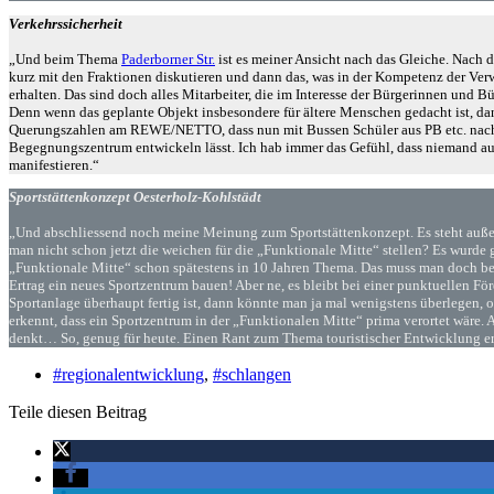
Verkehrssicherheit
„Und beim Thema
Paderborner Str.
ist es meiner Ansicht nach das Gleiche. Nach d
kurz mit den Fraktionen diskutieren und dann das, was in der Kompetenz der Verw
erhalten. Das sind doch alles Mitarbeiter, die im Interesse der Bürgerinnen und B
Denn wenn das geplante Objekt insbesondere für ältere Menschen gedacht ist, dan
Querungszahlen am REWE/NETTO, dass nun mit Bussen Schüler aus PB etc. nach Sch
Begegnungszentrum entwickeln lässt. Ich hab immer das Gefühl, dass niemand auc
manifestieren.“
Sportstättenkonzept Oesterholz-Kohlstädt
„Und abschliessend noch meine Meinung zum Sportstättenkonzept. Es steht außer 
man nicht schon jetzt die weichen für die „Funktionale Mitte“ stellen? Es wurde 
„Funktionale Mitte“ schon spätestens in 10 Jahren Thema. Das muss man doch berü
Ertrag ein neues Sportzentrum bauen! Aber ne, es bleibt bei einer punktuellen 
Sportanlage überhaupt fertig ist, dann könnte man ja mal wenigstens überlegen, o
erkennt, dass ein Sportzentrum in der „Funktionalen Mitte“ prima verortet wä
denkt… So, genug für heute. Einen Rant zum Thema touristischer Entwicklung er
#regionalentwicklung
,
#schlangen
Teile diesen Beitrag