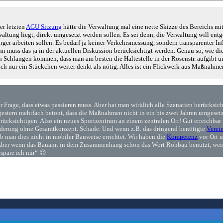
er letzten
AGU Sitzung
hätte die Verwaltung mal eine nette Skizze des Bereichs m
altung liegt, direkt umgesetzt werden sollen. Es sei denn, die Verwaltung will ent
ürger arbeiten sollen. Es bedarf ja keiner Verkehrsmessung, sondern transparenter 
n muss das ja in der aktuellen Diskussion berücksichtigt werden. Genau so, wie die
langen kommen, dass man am besten die Haltestelle in der Rosenstr. aufgibt und s
h nur ein Stückchen weiter denkt als nötig. Alles ist ein Flickwerk aus Maßnahmen
Frage, dass etwas passieren muss. Aber hat man wirklich alle Szenarien berücksic
gestern mehrfach betont, dass die Maßnahmen nicht in ein bis zwei Jahren umgesetzt
cksichtigen. Also ein neues Sportzentrum an einem zentralen Ort! Gut erreichbar 
Förderung ohne Gesamtkonzept. Schade. Und wenn z.B. das dringend benötigte
Verei
b man dies nicht in mobiler Bauweise errichtet. Wir haben die
Kompetenz
vor Ort 
re. Aber wenn das Bauamt in dem Zusammenhang schon das Wort Rohbau benutzt, wei
spare ich mir“ 😉